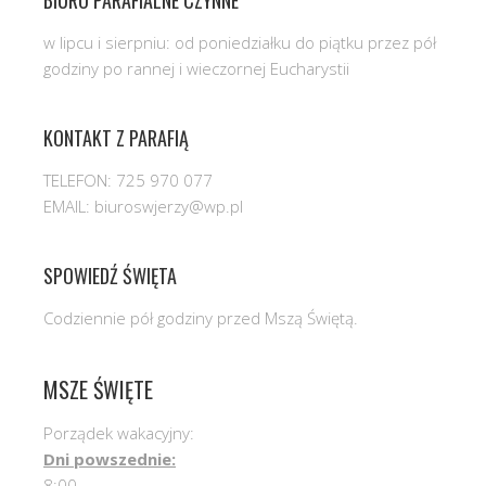
w lipcu i sierpniu: od poniedziałku do piątku przez pół
godziny po rannej i wieczornej Eucharystii
KONTAKT Z PARAFIĄ
TELEFON: 725 970 077
EMAIL: biuroswjerzy@wp.pl
SPOWIEDŹ ŚWIĘTA
Codziennie pół godziny przed Mszą Świętą.
MSZE ŚWIĘTE
Porządek wakacyjny:
Dni powszednie:
8:00,