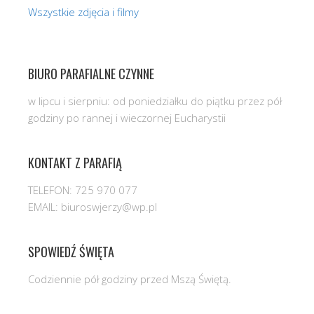
Wszystkie zdjęcia i filmy
BIURO PARAFIALNE CZYNNE
w lipcu i sierpniu: od poniedziałku do piątku przez pół
godziny po rannej i wieczornej Eucharystii
KONTAKT Z PARAFIĄ
TELEFON: 725 970 077
EMAIL: biuroswjerzy@wp.pl
SPOWIEDŹ ŚWIĘTA
Codziennie pół godziny przed Mszą Świętą.