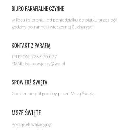
BIURO PARAFIALNE CZYNNE
w lipcu i sierpniu: od poniedziałku do piątku przez pół
godziny po rannej i wieczornej Eucharystii
KONTAKT Z PARAFIĄ
TELEFON: 725 970 077
EMAIL: biuroswjerzy@wp.pl
SPOWIEDŹ ŚWIĘTA
Codziennie pół godziny przed Mszą Świętą.
MSZE ŚWIĘTE
Porządek wakacyjny: