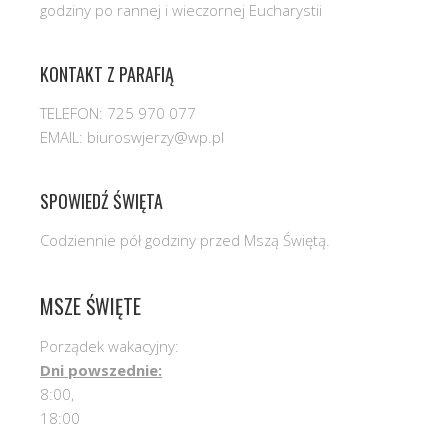
godziny po rannej i wieczornej Eucharystii
KONTAKT Z PARAFIĄ
TELEFON: 725 970 077
EMAIL: biuroswjerzy@wp.pl
SPOWIEDŹ ŚWIĘTA
Codziennie pół godziny przed Mszą Świętą.
MSZE ŚWIĘTE
Porządek wakacyjny:
Dni powszednie:
8:00,
18:00