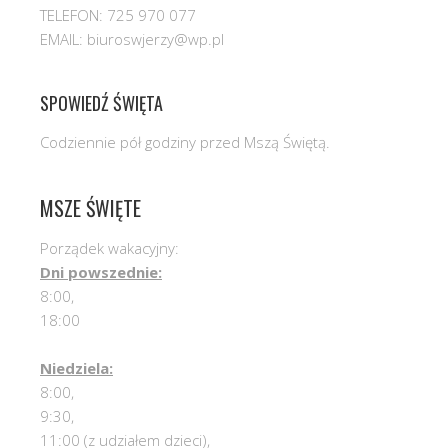
TELEFON: 725 970 077
EMAIL: biuroswjerzy@wp.pl
SPOWIEDŹ ŚWIĘTA
Codziennie pół godziny przed Mszą Świętą.
MSZE ŚWIĘTE
Porządek wakacyjny:
Dni powszednie:
8:00,
18:00
Niedziela:
8:00,
9:30,
11:00 (z udziałem dzieci),