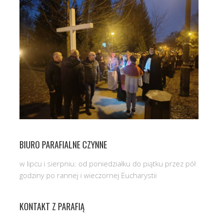
BIURO PARAFIALNE CZYNNE
w lipcu i sierpniu: od poniedziałku do piątku przez pół
godziny po rannej i wieczornej Eucharystii
KONTAKT Z PARAFIĄ