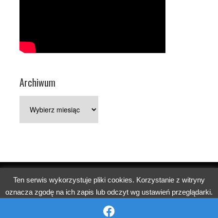
Archiwum
Archiwum
Ten serwis wykorzystuje pliki cookies. Korzystanie z witryny
Copyright © 2026 Parafia pw. św. Jerzego w Poznaniu.
oznacza zgodę na ich zapis lub odczyt wg ustawień przeglądarki.
Church
WordPress Theme by themehall.com
OK
Reject
Więcej informacji