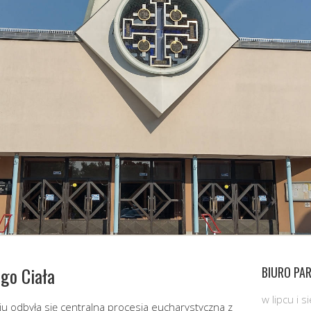
ego Ciała
BIURO PAR
w lipcu i 
u odbyła się centralna procesja eucharystyczna z