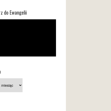
z do Ewangelii
m