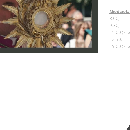
Niedziela
8:00,
9:30,
11:00 (z u
12:30,
19:00 (z u