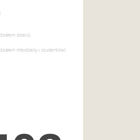
:
działem dzieci),
działem młodzieży i studentów)