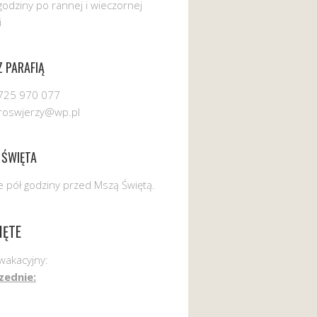
godziny po rannej i wieczornej
i
 PARAFIĄ
725 970 077
uroswjerzy@wp.pl
 ŚWIĘTA
 pół godziny przed Mszą Świętą.
IĘTE
wakacyjny:
zednie: