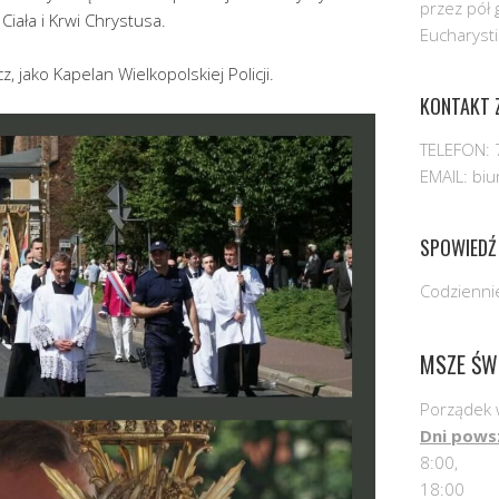
przez pół 
Ciała i Krwi Chrystusa.
Eucharysti
, jako Kapelan Wielkopolskiej Policji.
KONTAKT Z
TELEFON: 
EMAIL: bi
SPOWIEDŹ
Codziennie
MSZE ŚW
Porządek 
Dni pows
8:00,
18:00