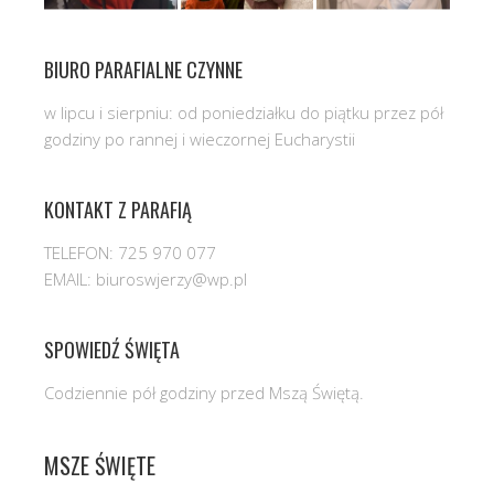
BIURO PARAFIALNE CZYNNE
w lipcu i sierpniu: od poniedziałku do piątku przez pół
godziny po rannej i wieczornej Eucharystii
KONTAKT Z PARAFIĄ
TELEFON: 725 970 077
EMAIL: biuroswjerzy@wp.pl
SPOWIEDŹ ŚWIĘTA
Codziennie pół godziny przed Mszą Świętą.
MSZE ŚWIĘTE