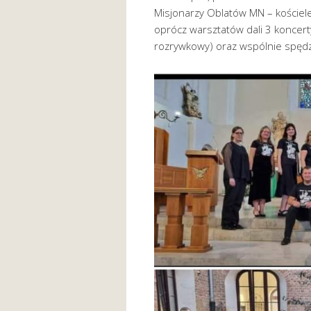
Misjonarzy Oblatów MN – kościele
oprócz warsztatów dali 3 koncerty
rozrywkowy) oraz wspólnie spędzal