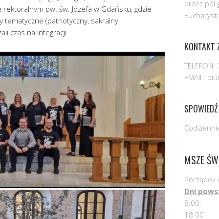
przez pół 
 rektoralnym pw. św. Józefa w Gdańsku, gdzie
Eucharysti
 tematyczne (patriotyczny, sakralny i
i czas na integracji.
KONTAKT Z
TELEFON: 
EMAIL: bi
SPOWIEDŹ
Codziennie
MSZE ŚW
Porządek 
Dni pows
8:00,
18:00