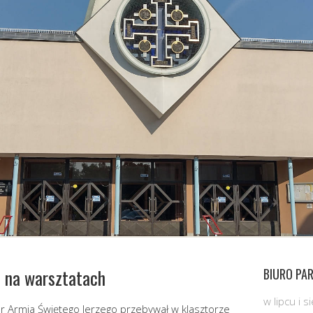
 na warsztatach
BIURO PAR
w lipcu i 
ór Armia Świętego Jerzego przebywał w klasztorze