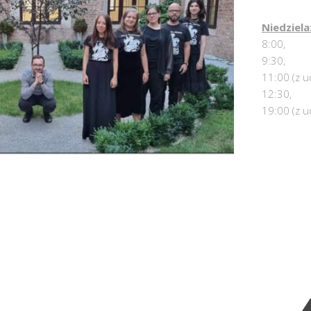
Niedziela
8:00,
9:30,
11:00 (z u
12:30,
19:00 (z u