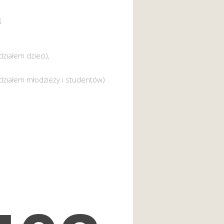
:
działem dzieci),
działem młodzieży i studentów)