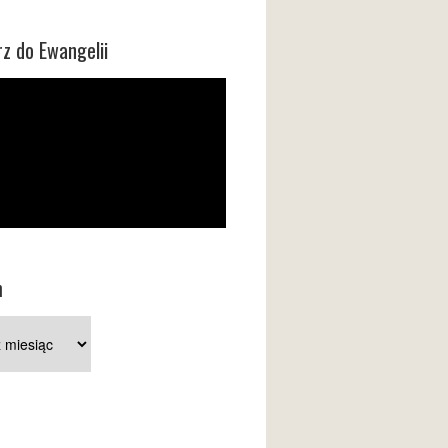
z do Ewangelii
m