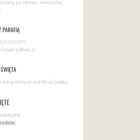
godziny po rannej i wieczornej
i
 PARAFIĄ
725 970 077
uroswjerzy@wp.pl
 ŚWIĘTA
 pół godziny przed Mszą Świętą.
IĘTE
wakacyjny:
zednie: