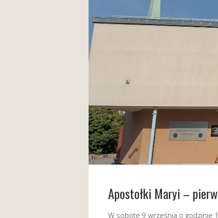
Apostołki Maryi – pier
W sobotę 9 września o godzinie 