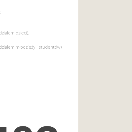
:
działem dzieci),
działem młodzieży i studentów)