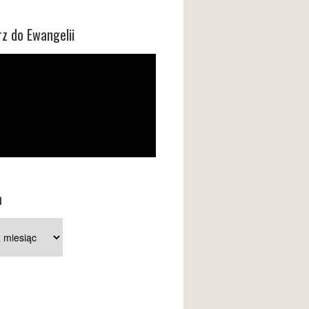
z do Ewangelii
m