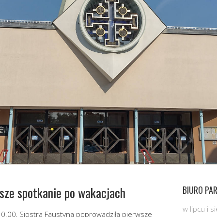
wsze spotkanie po wakacjach
BIURO PAR
w lipcu i 
10.00, Siostra Faustyna poprowadziła pierwsze