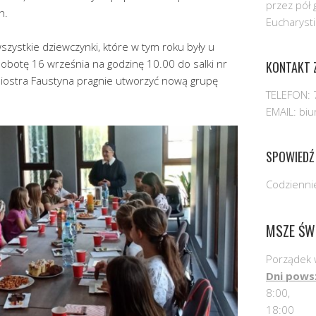
przez pół 
h.
Eucharysti
zystkie dziewczynki, które w tym roku były u
sobotę 16 września na godzinę 10.00 do salki nr
KONTAKT Z
ż Siostra Faustyna pragnie utworzyć nową grupę
TELEFON: 
EMAIL: bi
SPOWIEDŹ
Codziennie
MSZE ŚW
Porządek 
Dni pows
8:00,
18:00