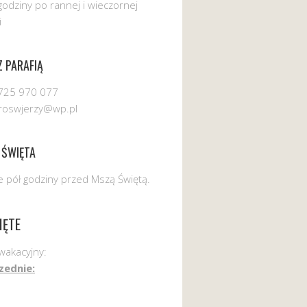
godziny po rannej i wieczornej
i
 PARAFIĄ
725 970 077
uroswjerzy@wp.pl
 ŚWIĘTA
 pół godziny przed Mszą Świętą.
IĘTE
wakacyjny:
zednie: