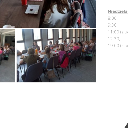
Niedziela
8:00,
9:30,
11:00 (z u
12:30,
19:00 (z u