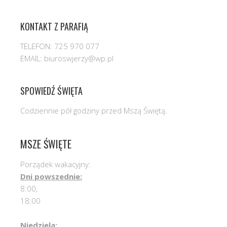
KONTAKT Z PARAFIĄ
TELEFON: 725 970 077
EMAIL: biuroswjerzy@wp.pl
SPOWIEDŹ ŚWIĘTA
Codziennie pół godziny przed Mszą Świętą.
MSZE ŚWIĘTE
Porządek wakacyjny:
Dni powszednie:
8:00,
18:00
Niedziela: