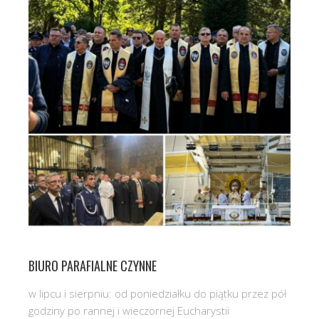
BIURO PARAFIALNE CZYNNE
w lipcu i sierpniu: od poniedziałku do piątku przez pół
godziny po rannej i wieczornej Eucharystii